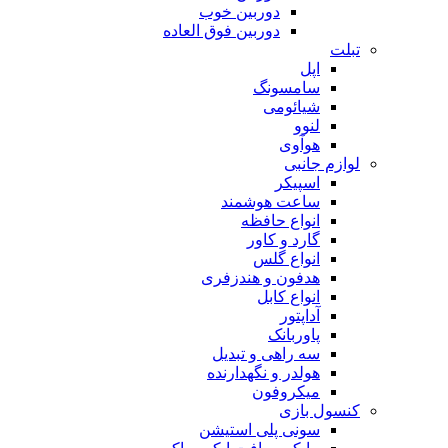
دوربین خوب
دوربین فوق العاده
تبلت
اپل
سامسونگ
شیائومی
لنوو
هوآوی
لوازم جانبی
اسپیکر
ساعت هوشمند
انواع حافظه
گارد و کاور
انواع گلس
هدفون و هندزفری
انواع کابل
آداپتور
پاوربانک
سه راهی و تبدیل
هولدر و نگهدارنده
میکروفون
کنسول بازی
سونی پلی استیشن