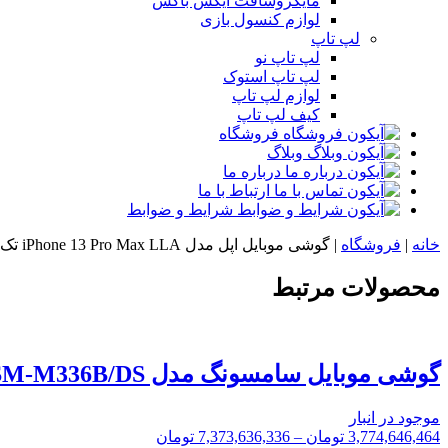
مایکروسافت ایکس باکس
لوازم کنسول بازی
لپ تاپ
لپ تاپ نو
لپ تاپ استوک
لوازم لپ تاپ
کیف لپ تاپ
فروشگاه
وبلاگ
درباره ما
ارتباط با ما
شرایط و ضوابط
خانه
|
فروشگاه
|
گوشی موبایل اپل مدل iPhone 13 Pro Max LLA تک سیم‌ کارت ظرفیت 256 گیگابایت و رم 6 گیگابایت
محصولات مرتبط
گوشی موبایل سامسونگ مدل Galaxy M33 5G SM-M336B/DS دو سیم‌ کارت ظرفیت 128 گیگابایت و رم 8 گیگابایت
موجود در انبار
3,774,646,464
تومان
–
7,373,636,336
تومان