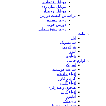
موبایل اقتصادی
موبایل میان رده
موبایل پرچمدار
بر اساس کیفیت دوربین
دوربین ساده
دوربین خوب
دوربین فوق العاده
تبلت
اپل
سامسونگ
شیائومی
لنوو
هوآوی
لوازم جانبی
اسپیکر
ساعت هوشمند
انواع حافظه
گارد و کاور
انواع گلس
هدفون و هندزفری
انواع کابل
آداپتور
پاوربانک
سه راهی و تبدیل