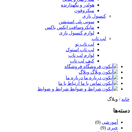
هولدر و نگهدارنده
میکروفون
کنسول بازی
سونی پلی استیشن
مایکروسافت ایکس باکس
لوازم کنسول بازی
لپ تاپ
لپ تاپ نو
لپ تاپ استوک
لوازم لپ تاپ
کیف لپ تاپ
فروشگاه
وبلاگ
درباره ما
ارتباط با ما
شرایط و ضوابط
خانه
/ وبلاگ
دسته‌ها
آموزشی
(0)
خبری
(9)