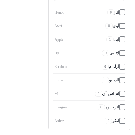
آنر
Honor
0
آوی
Awei
0
اپل
Apple
1
اچ پی
Hp
0
ارلدام
Earldom
0
الدینیو
Ldnio
0
ام اس آی
Msi
0
انرجایزر
Energizer
0
انکر
Anker
0
اوریکو
Orico
0