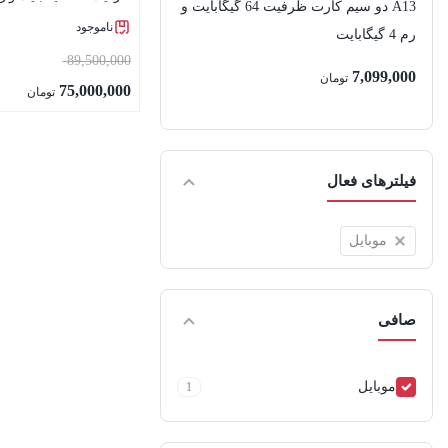
A13 دو سیم کارت ظرفیت 64 گیگابایت و
گیگابایت
ناموجود
رم 4 گیگابایت
قیمت
89,500,000
7,099,000
تومان
اصلی
75,000,000
تومان
قیمت
بستن
بود.
فعلی
75,000,000 تومان
فیلترهای فعال
است.
موبایل
صافی
موبایل
1