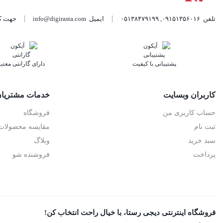
Gkk
0
تلفن
۰۹۱۵۱۳۵۶۰۱۶
,
۰۵۱۳۸۴۷۹۱۹۹
ایمیل
info@digirasta.com
جهت کس
داریا
Daria
0
دل
Dell
0
پشتیبانی با کیفیت
دارای گارانتی معتبر
راوپاور
Rawpower
0
ریلمی
Realme
0
کاربران وبسایت
خدمات مشتریا
ریمکس
Remex
0
حساب کاربری من
فروشگاه
ثبت نام
مقایسه محصولات
سامسونگ
Samsung
0
سبد خرید
وبلاگ
پرداخت
فروشنده شو
سایر
Others
0
سودو
Sodo
0
سونی
Sony
0
فروشگاه اینترنتی دیجی رستا، با خیال راحت انتخاب کن!