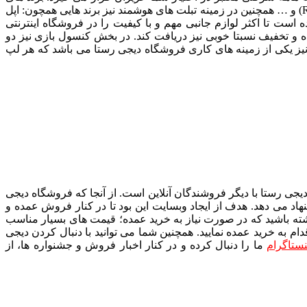
ارائه شده در گوشی موبایل عبارتند از: اپل (Apple)، سامسونگ (Samsung)، شیائومی (Xiaomi)، هوآوی (Huawei)، آنر (Honor)، ریلمی (Realme) و … همچنین در زمینه تبلت های هوشمند نیز برند هایی همچون: اپل
ر این فروشگاه قابل خرید می باشد. سعی شده است تا اکثر لوازم جانبی مهم و با کیفیت را در فروشگاه اینترنتی
ه و تخفیف نسبتا خوبی نیز دریافت کند. در بخش کنسول بازی نیز دو
لپ تاپ های استوک و نو نیز یکی از زمینه های کاری فروشگاه دیجی رستا می باشد که هر لپ
 رستا با دیگر فروشندگان آنلاین است. از آنجا که فروشگاه دیجی
 می دهد. هدف از ایجاد وبسایت این بود تا در کنار فروش عمده و
ته باشید که در صورت نیاز به خرید عمده؛ قیمت های بسیار مناسب
 به خرید عمده نمایید. همچنین شما می توانید با دنبال کردن دیجی
ستاگرام
ما را دنبال کرده و در کنار اخبار فروش و جشنواره ها، از