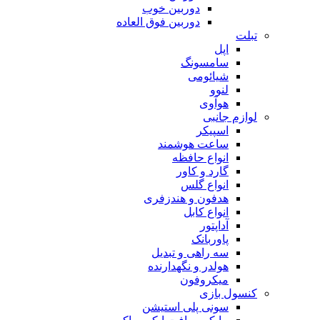
دوربین خوب
دوربین فوق العاده
تبلت
اپل
سامسونگ
شیائومی
لنوو
هوآوی
لوازم جانبی
اسپیکر
ساعت هوشمند
انواع حافظه
گارد و کاور
انواع گلس
هدفون و هندزفری
انواع کابل
آداپتور
پاوربانک
سه راهی و تبدیل
هولدر و نگهدارنده
میکروفون
کنسول بازی
سونی پلی استیشن