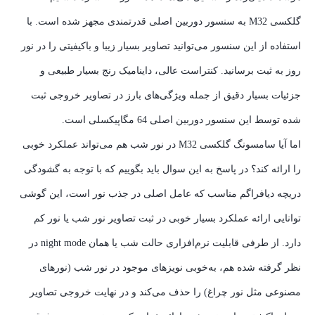
گلکسی M32 به سنسور دوربین اصلی قدرتمندی مجهز شده است. با
استفاده از این سنسور می‌توانید تصاویر بسیار زیبا و با‌کیفیتی را در نور
روز به ثبت برسانید. کنتراست عالی، داینامیک رنج بسیار طبیعی و
جزئیات بسیار دقیق از جمله ویژگی‌های بارز در تصاویر خروجی ثبت
شده توسط این سنسور دوربین اصلی 64 مگاپیکسلی است.
اما آیا سامسونگ گلکسی M32 در نور شب هم می‌تواند عملکرد خوبی
را ارائه کند؟ در پاسخ به این سوال باید بگوییم که با توجه به گشودگی
دریچه دیافراگم مناسب که عامل اصلی در جذب نور است، این گوشی
توانایی ارائه عملکرد بسیار خوبی در ثبت تصاویر نور شب یا نور کم
دارد. از طرفی قابلیت نرم‌افزاری حالت شب یا همان night mode در
نظر گرفته شده هم، به‌خوبی نویز‌های موجود در نور شب (نور‌های
مصنوعی مثل نور چراغ) را حذف می‌کند و در نهایت خروجی تصاویر