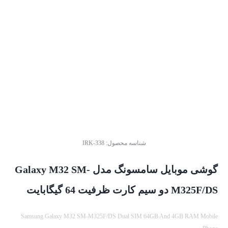
شناسه محصول:
IRK-338
گوشی موبایل سامسونگ مدل Galaxy M32 SM-
M325F/DS دو سیم‌ کارت ظرفیت 64 گیگابایت
Samsung Galaxy M32 SM-M325F/DS Dual SIM 64GB And 4GB RAM Mobile