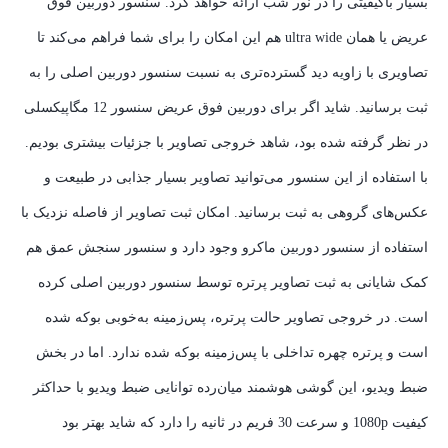
بسیار با‌کیفیتی را در نور شب ارائه خواهد کرد. سنسور دوربین فوق
عریض یا همان ultra wide هم این امکان را برای شما فراهم می‌کند تا
تصاویری با زاویه دید گسترده‌تری به نسبت سنسور دوربین اصلی را به
ثبت برسانید. شاید اگر برای دوربین فوق عریض سنسور 12 مگاپیکسلی
در نظر گرفته شده بود، شاهد خروجی تصاویر با جزئیات بیشتری بودیم.
با استفاده از این سنسور می‌توانید تصاویر بسیار جذابی در طبیعت و
عکس‌های گروهی به ثبت برسانید. امکان ثبت تصاویر از فاصله نزدیک با
استفاده از سنسور دوربین ماکرو وجود دارد و سنسور سنجش عمق هم
کمک شایانی به ثبت تصاویر پرتره توسط سنسور دوربین اصلی کرده
است. در خروجی تصاویر حالت پرتره، پس‌زمینه به‌خوبی بوکه شده
است و پرتره چهره تداخلی با پس‌زمینه بوکه شده ندارد. اما در بخش
ضبط ویدیو، این گوشی هوشمند میان‌رده توانایی ضبط ویدیو با حداکثر
کیفیت 1080p و سرعت 30 فریم در ثانیه را دارد که شاید بهتر بود