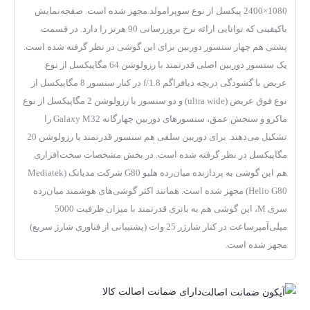
1080×2400 پیکسل از نوع سوپرامولد مجهز شده است. صفحه‌نمایش
با‌کیفیتی که توانایی ارائه نرخ بروزرسانی 90 هرتز را دارد. در قسمت
پشتی هم چهار سنسور دوربین برای این گوشی در نظر گرفته شده است.
یک سنسور دوربین اصلی قدرتمند با رزولوشن 64 مگاپیکسل از نوع
عریض با گشودگی دریچه دیافراگم f/1.8 در کنار سنسور 8 مگاپیکسل از
نوع فوق عریض (ultra wide) و دو سنسور با رزولوشن 2 مگاپیکسل از نوع
ماکرو و سنجش عمق، سنسور‌های دوربین چهارگانه Galaxy M32 را
تشکیل می‌دهند. برای دوربین سلفی هم سنسور قدرتمند با رزولوشن 20
مگاپیکسل در نظر گرفته شده است. در بخش مشخصات سخت‌افزاری
هم این گوشی به پردازنده میان‌رده هلیو G80 شرکت مدیاتک (Mediatek
Helio G80) مجهز شده است. همانند اکثر گوشی‌های هوشمند میان‌رده
سری M، این گوشی هم به باتری قدرتمند با میزان ظرفیت 5000
میلی‌آمپر‌ساعت در کنار شارژر 25 وات (پشتیبانی از فناوری شارژ سریع)
مجهز شده است.
دارای ضمانت اصالت کالا