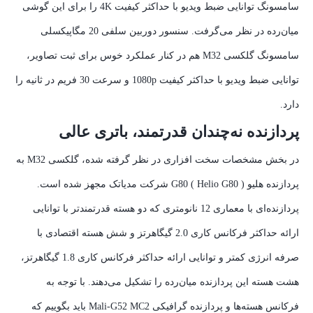
سامسونگ توانایی ضبط ویدیو با حداکثر کیفیت 4K را برای این گوشی
میان‌رده در نظر می‌گرفت. سنسور دوربین سلفی 20 مگاپیکسلی
سامسونگ گلکسی M32 هم در کنار عملکرد خوس برای ثبت تصاویر،
توانایی ضبط ویدیو با حداکثر کیفیت 1080p و سرعت 30 فریم در ثانیه را
دارد.
پردازنده نه‌چندان قدرتمند، باتری عالی
در بخش مشخصات سخت افزاری در نظر گرفته شده، گلکسی M32 به
پردازنده هلیو G80 ( Helio G80 ) شرکت مدیاتک مجهز شده است.
پردازنده‌ای با معماری 12 نانومتری که دو هسته قدرتمند‌تر با توانایی
ارائه حداکثر فرکانس کاری 2.0 گیگاهرتز و شش هسته اقتصادی با
صرفه انرژی کمتر و توانایی ارائه حداکثر فرکانس کاری 1.8 گیگاهرتز،
هشت هسته این پردازنده میان‌رده را تشکیل می‌دهند. با توجه به
فرکانس هسته‌ها و پردازنده گرافیکی Mali-G52 MC2 باید بگوییم که