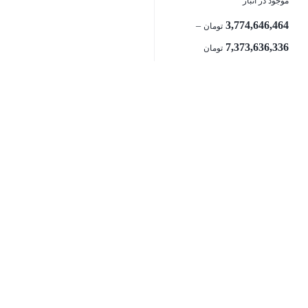
موجود در انبار
3,774,646,464
–
تومان
7,373,636,336
تومان
بستن