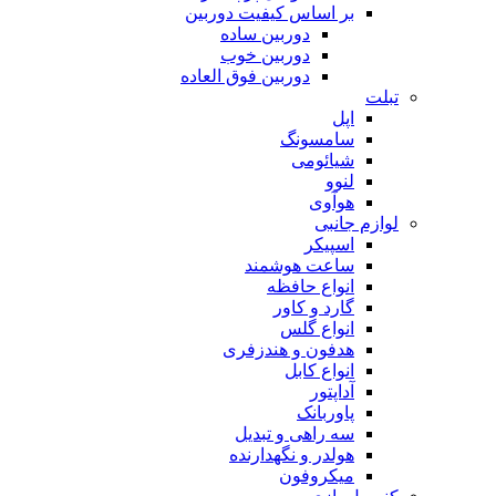
بر اساس کیفیت دوربین
دوربین ساده
دوربین خوب
دوربین فوق العاده
تبلت
اپل
سامسونگ
شیائومی
لنوو
هوآوی
لوازم جانبی
اسپیکر
ساعت هوشمند
انواع حافظه
گارد و کاور
انواع گلس
هدفون و هندزفری
انواع کابل
آداپتور
پاوربانک
سه راهی و تبدیل
هولدر و نگهدارنده
میکروفون