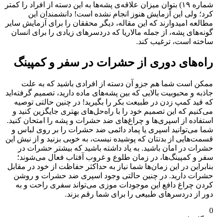
شماره ۱۹) بتوان میزان علاقه‌ی پشه‌ها به این دسته از افراد را کمتر
کرد؛ ولی این آزمایش هنوز انجام نشده است! دانشمندان این
مطالعه امیدوارند که این مقاله، دیگر محققان را برای آزمایش سایر
گونه‌های پشه، از جمله مالاریا که دردسرهای زیادی را برای انسان
ساخته است، ترغیب کند.
راه‌های دوری از حشرات در سفر و کمپینگ
ممکن است شما هم جزو آن دسته از افرادی باشید که به علت
جاذبه‌ و محبوبیت بالایی که بین پشه‌‌های ماده دارید، تصمیم گرفته‌اید
که قید کمپ زدن در طبیعت بکر را بگیرید! در چنین حالتی توصیه
می‌کنیم که این تصمیم خود را با راه‌حل‌های بهتری جایگزین کنید و
استفاده از اسپری‌ها و چراغ‌های ضد حشرات و پشه را امتحان کنید.
شما می‌توانید اسپری یا پماد دائمی ضد حشرات را بر روی لباس و
قسمت‌هایی از بدنتان که پوشیده نیست، به خوبی بزنید و از نیش این
حشرات در امان باشید. به یاد داشته باشید که بیشتر حشرات در
سفر و کمپینگ‌ها، در زمان طلوع و غروب آفتاب فعال می‌شوند؛
بنابراین در این زمان‌ها شما نیاز به حداکثر حفاظت از خود در مقابل
حشرات دارید. در چنین حالتی وجود اسپری ضد حشرات و روشن
کردن چراغ دافع این موجودات موزی می‌تواند سفری راحت و به
دور از دردسرهای طبیعی را برای شما رقم بزند.
0