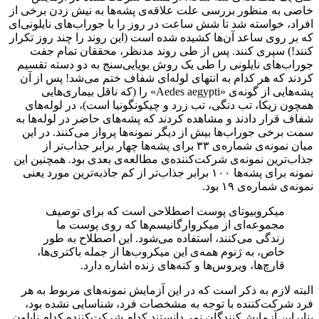
خاصی به منظور بررسی علت علاقه‌ی پشه‌ها به نیش زدن برخی از
افراد، خواسته شد تا شش ساعت در روز را با جوراب‌های نایلونی‌ای
که بر روی ساعد آن‌ها کشیده شده است (این روند را چند روز تکرار
کنند!) سپری کنند. پس از طی روند مدنظر، محققان تمام جفت
جوراب‌های نایلونی را طی یک روش بویایی‌سنج به دو دسته تقسیم
کردند که هر کدام به انتهای لوله‌ای شفاف ختم می‌شد! پس از آن
پشه‌هایی از گونه‌‌ی «Aedes aegypti» را (که ناقل بیماری‌هایی
همچون زیکا، تب دنگی، تب زرد و چیکونگونیا است)، در لوله‌های
شفاف قرار دادند و مشاهده کردند که پشه‌های حاضر در لوله‌ها به
سمت برخی جوراب‌ها بیش از دیگر نمونه‌ها پرواز می‌کنند. در این
میان نمونه‌ی شماره‌ی ۳۳ برای پشه‌ها چهار برابر جذاب‌تر از
جذاب‌ترین نمونه‌ی شرکت‌کننده‌ی مطالعه‌ی بعدی بود. همچنین این
نمونه برای پشه‌ها ۱۰۰ برابر جذاب‌تر از کم جاذبه‌ترین مورد یعنی
نمونه‌ی شماره‌ی ۱۹ بود.
میکروبیوتای پوست اصطلاحی است که برای توصیف
مجموعه‌ای از میکروارگانیسم‌ها که روی پوست ما
زندگی می‌کنند، استفاده می‌شود. این اصطلاح به طور
خاص، به ژنوم همه‌ی این میکروب‌ها از جمله باکتری‌ها،
قارچ‌ها، ویروس‌ها و کنه‌های زنده اشاره دارد.
البته لازم به ذکر است که در این آزمایش نمونه‌های مربوط به هر
فرد شرکت‌کننده با توجه به مشخصات فرد، شناسایی نشده بود،
بنابراین آزمایش‌کنندگان نمی‌دانستند کدام شرکت‌کننده کدام نایلون