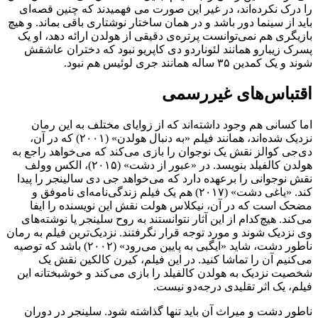
را درک نکرده‌اند، در غیر این صورت می فهمیدند که چنین قصه‌ای
باید از سینما دور باشد و در همان ساختار نوشتاری باقی بماند. و هیچ
بازیگری هم نمی‌توانست پرتره‌ی دقیقی از هولدن ارائه دهد، او یک
پسرک زیبارو همانند لئوناردو دی کاپریو نبود که دختران عاشقش
شوند و یک کمدین ۳۵ ساله همانند جری لوئیس هم نبود.
اقتباس‌های غیررسمی
اما کسانی هم وجود داشته‌اند که از زوایای مختلف به این رمان
نزدیک شده‌اند، همانند فیلم «به دنبال هولدن» (۲۰۰۱) که در آن،
دی‌جی کوالز نقش یک نوجوان را بازی می‌کند که می‌خواهد راجع به
هولدن کالفیلد بنویسد. در «عبور از دشت» (۲۰۱۵)، الکس وولف
نقش نوجوانی را برعهده دارد که می‌خواهد جی دی سالینجر را پیدا
کند. «یاغی دشت» (۲۰۱۷) هم یک فیلم زندگی‌نامه‌ای ناموفق و
مضحک است که در آن، نیکلاس هولت نقش این نویسنده را ایفا
می‌کند. هیچ‌کدام از این آثار نتوانستند به روح سلینجر یا نوشته‌های
وی نزدیک شوند و مورد توجه قرار نگرفتند. نزدیک‌ترین فیلم به رمان
ناطور دشت، شاید «ایگبی به پایین می‌رود» (۲۰۰۲) باشد که توصیه
می‌کنیم آن را تماشا کنید. در این فیلم، کیرن کالکین نقش یک
شخصیت نزدیک به هولدن کالفیلد را بازی می‌کند و خوشبختانه این
فیلم، یک اثر تقلیدی درجه‌دو نیست.
ناطور دشت و میراث آن باید تنها گذاشته شود. سلینجر در دوران