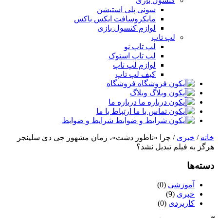
کنسول بازی
سونی پلی استیشن
مایکروسافت ایکس باکس
لوازم کنسول بازی
لپ تاپ
لپ تاپ نو
لپ تاپ استوک
لوازم لپ تاپ
کیف لپ تاپ
فروشگاه
وبلاگ
درباره ما
ارتباط با ما
شرایط و ضوابط
خانه
/
خبری
/ چرا «ناطور دشت»، رمان مشهور جی دی سلینجر
هرگز به فیلم تبدیل نشد؟
دسته‌ها
آموزشی
(0)
خبری
(9)
کاربردی
(0)