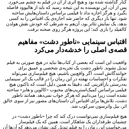
کنار گذاشته شده بود و هیچ اثری از آن در فیلم به چشم می‌خورد.
پس از آن، این نویسنده به این نتیجه رسید که باید از هالیوود فاصله
بگیرد و هرگز اجازه نداد تا فیلمی براساس داستان‌هایش ساخته
شود. تنها بار دیگری که حاضر شد اجازه‌ی یک اقتباس را به کسی
بدهد، یک نمایش تئاتر بود، آن‌هم به شرطی که خودش نقش هولدن
کالفیلد را بازی کند؛ این پروژه هرگز روی صحنه نرفت.
اقتباس سینمایی «ناطور دشت» مفاهیم
قصه‌ی اصلی را خدشه‌دار می‌کرد
واقعیت این است که بعضی از کتاب‌ها نباید در هیچ صورتی به فیلم
تبدیل نشوند. ناطور دشت یک تجربه‌ی شخصی و عمیق برای
خوانندگانش است. اگر واقع‌بین باشیم، هیچ فیلم‌سازی نمی‌تواند
تفکرات و احساسات نهفته در این رمان را در قالب یک اثر سینمایی
به‌درستی بازآفرینی کند. دقیقا به همین دلیل است که تاکنون هیچ
فیلمی براساس کمیک‌استریپ‌های محبوب «کالوین و هابز» ساخته
نشده است زیرا می‌دانیم که هرگز جواب نمی‌دهد. همانند ناطور
دشت، تلاش‌ها برای اقتباس آن داستان‌های مصور نیز از سوی خالق
اثر، بیل واترسون سرکوب شد.
هیچ فیلم‌سازی نمی‌توانست درک کند که چرا «ناطور دشت» در
چشمان طرفداران یک شاهکار است. همین که یک فیلم‌ساز
می‌خواست این رمان را به فیلم تبدیل کند، نشان می‌دهد که آن‌ها آن