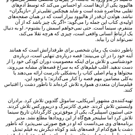
هالیوود یکی از آن‌ها است. او احساس می‌کند که توسط آدم‌های
تقلبی محاصره شده است و شاید هیچکس تقلبی‌تر از «بازیگران»
نباشد. هولدن آن‌‎قدر از هالیوود بیزار است که در همان صفحه‌های
اولیه‌ی کتاب این جمله را می‌گوید: «اگر یک چیز باشد که از آن
متنفرم، سینما است. حتی نمی‌خواهم اسمش را بشنوم». او به دنبال
یک ارتباط انسانی واقعی است، چیزی که هرچه تقلا می‌کند،
نمی‌تواند آن را بیابد.
ناطور دشت یک رمان شخصی برای طرفدارانش است که همانند
آینه خود را در آن می‌بینند؛ قصه درباره‌ی تنهایی است، درباره‌ی
خودشناسی و تلاش برای اینکه معصومیت دوران کودکی خود را از
دست ندهید. اغلب فیلم‌های که به سراغ قصه‌های مشابه می‌روند،
محتواها و پیام اصلی کتاب را به‌شکلی نادرست ارائه می‌دهند یا
به‌کلی مضامین مهم قصه را کنار می‌گذارند؛ با وجود این،
فیلم‌سازان متعددی همواره تلاش کرده‌اند تا ناطور دشت را اقتباس
کنند.
تهیه‌کننده‌ی مشهور آمریکایی، ساموئل گلدوین تلاش کرد. برادران
واینستین تلاش کردند. جفری کاتزنبرگ و دریم‌ورکس تلاش کردند.
حتی استیون اسپیلبرگ، یکی از موفق‌ترین کارگردانان تاریخ سینما
تلاش کرد اما سلینجر هیچ‌گاه از این رویدادها مطلع نشد. مدیر
برنامه‌های وی می‌دانست که او در هیچ صورتی نمی‌پذیرد که ناطور
دشت یا هیچ‌کدام از قصه‌های بلند و کوتاه دیگرش به فیلم تبدیل
شود، بنابراین درخواست‌های پرشمار برای دریافت حق امتیاز قصه