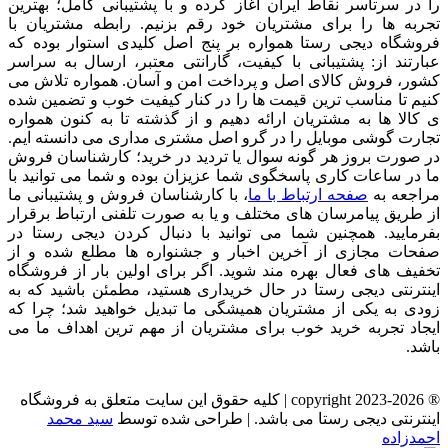
را در سرتاسر نقاط ایران آغاز کرده و با پشتیبانی کامل؛ بهترین
تجربه ها را برای مشتریان خود رقم بزنیم. رابطه مشتریان با
فروشگاه دیجی رستا همواره بر پنج اصل کلیدی استوار بوده که
عبارتند از: پشتیبانی با کیفیت، گارانتی معتبر، ارسال به سراسر
کشور، فروش کالای اصل و پرداخت امن و آسان. همواره تلاش می
کنیم تا مناسب ترین قیمت ها را در کنار کیفیت خوب و تضمین شده
ی کالا ها به مشتریان ارائه دهیم و از گذشته تا به کنون همواره
تجارت گوشی موبایل را در گرو اصل مشتری مداری می دانسته ایم.
در صورت بروز هر گونه سوال یا تردید در خرید؛ کارشناسان فروش
ما در ساعات کاری پاسخگوی شما عزیزان بوده و شما می توانید با
مراجعه به
صفحه ارتباط با ما
، با کارشناسان فروش و پشتیبانی ما
از طریق پیامرسان های مختلف و یا به صورت تلفنی ارتباط برقرار
بفرمایید. همچنین شما می توانید با دنبال کردن دیجی رستا در
صفحات مجازی از آخرین اخبار و جشنواره ها مطلع شده و از
تخفیف های فعال بهره مند شوید. اگر برای اولین بار از فروشگاه
اینترنتی دیجی رستا در حال خریداری هستید، مطمئن باشید که به
زودی به یکی از مشتریان همیشگی ما تبدیل خواهید شد؛ چرا که
ایجاد تجربه خرید خوب برای مشتریان از مهم ترین اهداف ما می
باشد.
® copyright 2023-2026 | کلیه حقوق این سایت متعلق به فروشگاه
اینترنتی دیجی رستا می باشد. | طراحی شده توسط
سید محمد
احمدزاده