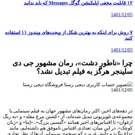
۱۲ قابلیت مخفی اپلیکیشن گوگل Messages که باید بدانید
1401/12/05
۷ روش برای اینکه به بهترین شکل از ویجت‌های ویندوز ۱۱ استفاده
کنید
1401/12/05
چرا «ناطور دشت»، رمان مشهور جی دی
سلینجر هرگز به فیلم تبدیل نشد؟
فروشگاه دیجی رستا
1401/12/05
در دهه‌های اخیر، اکثر رمان‌های مشهور جهان به فیلم‌ سینمایی یا
مجموعه‌ی تلویزیونی تبدیل شده‌اند، از «کشتن مرغ مقلد» و «به رنگ
ارغوان» تا اقتباس‌های اخیر همانند «گتسبی بزرگ»، «اِما» و «زنان
کوچک». در این میان، تعدادی اقتباس ناموفق هم داشته‌ایم، مانند
«داغ ننگ» و «آتش غرور» که نسخه‌ی سینمایی آن‌ها از نظر تجاری