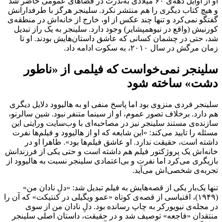
او از اوایل دهه‌ی ۶۰ میلادی به‌ندرت در فضاهای عمومی حاضر شد
و هیچ کتاب دیگری را هم منتشر نکرد. سلینجر هرگز با طرفدارانش
گفتگو نمی‌کرد و تنها چند عکس از او، خارج از خانه‌اش در منطقه‌ی
کورنیش (واقع در نیوهمپشایر) وجود دارد. سلینجر به یک راز تبدیل
شد، حتی در چشمان کسانی که عاشق داستان‌هایش بودند. او تا
زمان مرگش در سال ۲۰۱۰، به سکوت ادامه داد.
سلینجر نمی‌خواست که فیلمی از «ناطور
دشت» ساخته شود
سلینجر فردی منزوی بود اما پاسخ منفی او به هالیوود دلایل دیگری
هم دارد. برخلاف تصور عموم، او از سینما متنفر نبود. شین سالرنو،
سازنده‌ی مستند سلینجر نیز در مصاحبه‌ای با وب‌سایت ورایتی این
مسئله را تایید می‌کند: «این شایعه که او از هالیوود و فیلم‌ها نفرت
داشته است، حقیقت ندارد. او عاشق فیلم‌ها بود». ظاهرا او در
خانه‌اش یک پروژکتور فیلم هم داشته است و حتی یکی از فرزندانش
بازیگری می‌کرد اما نفرت و بی‌اعتمادی سلینجر نسبت به هالیوود از
تجربه‌ی شخصی‌اش می‌آید.
تنها یک‌بار یکی از قصه‌هایش به فیلم تبدیل شد: «دلِ نادان من»
(۱۹۴۹)، اقتباسی از قصه‌ی کوتاه «عمو ویگیلی در کنتیکت» که آن را
در مجله‌ی نیویورکر به چاپ رسانده بود. دلِ نادان من از سوی
منتقدان «فاجعه» توصیف شد و در حقیقت، داستان اصلی سلینجر