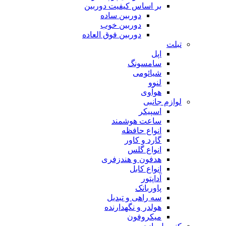
بر اساس کیفیت دوربین
دوربین ساده
دوربین خوب
دوربین فوق العاده
تبلت
اپل
سامسونگ
شیائومی
لنوو
هوآوی
لوازم جانبی
اسپیکر
ساعت هوشمند
انواع حافظه
گارد و کاور
انواع گلس
هدفون و هندزفری
انواع کابل
آداپتور
پاوربانک
سه راهی و تبدیل
هولدر و نگهدارنده
میکروفون