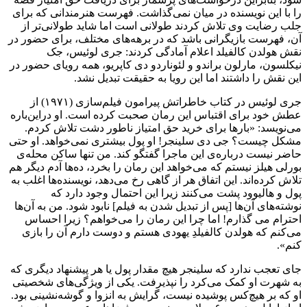
را با این نویسنده در میان نمی‌گذاشت. فهرست هنرمندانی که برای
جلب رضایت وی تلاش کردند طولانی است اما شاید طولانی‌تر از
آن، فهرست بازیگرانی باشد که در برهه‌های مختلف، برای حضور در
نقش هولدن کالفیلد اعلام آمادگی کردند: جری لوئیس، جک
نیکلسون، مارلون براندو و لئوناردو دی کاپریو، همه رویای حضور در
این نقش را داشتند اما این رویا به حقیقت تبدیل نشد.
جری لوئیس در کتاب خاطراتش پیرامون فیلم‌سازی (۱۹۷۱) از
عطش خود برای اقتباس این رمان صحبت کرده است. او دراین‌باره
می‌نویسد: «بارها برای خرید حق امتیاز ناطور دشت تلاش کردم.
مشکل چیست؟ جی دی سلینجر! او پول بیشتری نمی‌خواهد. او حتی
حاضر نیست درباره‌ی این ماجرا گفتگو کند. من تنها ساکن محله‌ی
بورلی هیلز نیستم که می‌خواهد این رمان را بخرد، ده‌ها آدم دیگر هم
تلاش کرد‌ه‌اند. این اتفاق هر از گاهی رخ می‌دهد، نویسنده‌ها اغلب به
پول و هالیوود پشت می‌کنند زیرا این احتمال وجود دارد که
نوشته‌های آن‌ها [پس از تبدیل شدن به فیلم] نابود شود. من به آن‌ها
احترام می گذارم! اما چرا این رمان را می‌خواهم؟ زیرا احساس
می‌کنم که هولدن کالفیلدِ یهودی هستم و دوست دارم آن را بازی
کنم».
جای تعجب ندارد که سلینجر هیچ مقدار پول یا هر پیشنهاد دیگری که
به شهرت او کمک می‌کرد را نپذیرفت. یکی از ویژگی‌های شخصیتی
او که بر هیچ‌کس پوشیده نیست، گرایش به انزوا و گوشه‌نشینی بود.