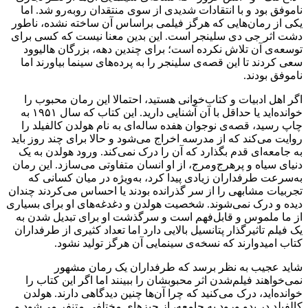
ناموفق بود و با انتقادات شدیدی از سوی منتقدان روبه‌رو شد. اما
یکی از رمان‌هایی که هرگز فیلمی براساس آن ساخته نشده، ناطور
دشت اثر جی دی سلینجر است. این بدین معنا نیست که کسی برای
توسعه‌ی آن تلاش نکرده است؛ برای چندین دهه، بزرگان هالیوود
سعی کردند تا این قصه‌ی سلینجر را به پرده‌های سینما بیاورند اما
ناموفق بودند.
اگر اهل ادبیات و کتاب‌خوانی هستید، احتمالا این رمان محبوب را
خوانده‌اید یا حداقل با آن آشنایی دارید. این کتاب که سال ۱۹۵۱ به
چاپ رسید، قصه‌ی نوجوان هفده ساله‌‌ای به نام هولدن کالفیلد را
روایت می‌کند که از مدرسه اخراج می‌شود و حالا برای چند روز باید
به جامعه‌ای قدم بگذارد که آن را درک نمی‌کند. ورود هولدن به یک
دنیای سیاه و پرهرج‌ومرج، از او انسان متفاوتی می‌سازد. این رمان
به‌سرعت طرفداران زیادی پیدا کرد، به‌ویژه در میان کسانی که
تجربیات مشابهی را از سر گذرانده بودند یا احساس می‌کردند چندان
دیده و درک نمی‌شوند. شخصیت هولدن و دغدغه‌های او برای بسیاری
از ما ملموس و قابل‌فهم است و سرگذشت او برای تبدیل شدن به
یک فیلم تاثیرگذار پتانسیل بالایی دارد اما تعداد کثیری از طرفداران
کتاب امیدوارند که نسخه‌ی سینمایی آن هرگز تولید نشود.
شاید عجیب به نظر برسد که طرفداران یک رمان مشهور
نمی‌خواهند فیلم‌شدن اثر محبوبشان را ببینند اما اگر این کتاب را
خوانده‌اید، درک می‌کنید که چرا آن‌ها چنین دیدگاهی دارند. هولدن
کالفیلد در بدو ورود به جامعه، از چیزهای مختلفی متنفر می‌شود و