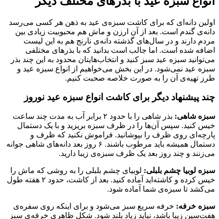
انواع سبزه عید با بذرهای مختلف دیگر
اولین دانه‌ای که برای کاشت سبزه‌ی عید به ذهن هر کسی می‌رسد
دانه‌‌ی گندم است. بعد از آن ارزن و ماش هم محبوبیت زیادی بین
مردم دارند و در سال‌های گذشته دانه‌ی نارنج هم به این لیست
اضافه شده است. اما جالب است بدانید که با بذرهای مختلفی
می‌توانید سبزه‌ عید سبز کنید و انتخاب‌هایتان محدود به این چند بذر
سبزه عید نمی‌شود. در این بخش می‌خواهیم از انواع سبزه عید و
طرز تهیه‌ی آن را به صورت خلاصه صحبت کنیم.
چند پیشنهاد دیگر برای کاشت انواع سبزه عید نوروز
سبزه شاهی:
بذر شاهی را با حدود ۲ برابر آب به مدت چند ساعت
خیس کنید. سپس آن‌ها را در ظرف سبزه بریزید و با یک دستمال
پارچه‌ای روی ظرف را بپوشانید. فراموش نکنید که ظرف و
دستمال همیشه باید مرطوب باشند. ۶ روز بعد دانه‌های شاهی جوانه
می‌زنند و چند روز بعد یک ظرف سبزه‌ی زیبا دارید.
سبزه لوبیا چشم بلبلی:
لوبیای چشم بلبلی را به روشی که ماش را
خیس کرده و کاشته‌اید آماده کنید. بعد از کاشت، حدود ۲ هفته طول
می‌کشد تا سبزه‌ی شما آماده شود.
سبزه خرفه:
خرفه سریع سبز می‌شود و برای اینکه روی سفره‌ی
هفت‌سین زیبا باشد، نباید زیاد بلند شود. شکل ظاهری خرفه‌ی سبز