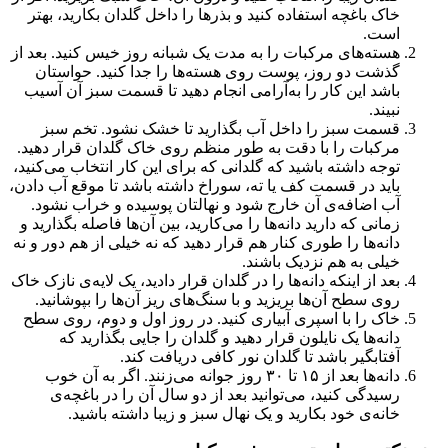
خاک باغچه استفاده کنید و بذرها را داخل گلدان بکارید، بهتر
است.
هسته‌های مرکبات را به مدت یک شبانه روز خیس کنید. بعد از
گذشت دو روز، پوست روی هسته‌ها را جدا کنید. حواستان
باشد این کار را به‌آرامی انجام دهید تا قسمت سبز آن آسیب
نبیند.
قسمت سبز را داخل آب بگذارید تا خشک نشود. تخم سبز
مرکبات را با دقت به طور منظم روی خاک گلدان قرار دهید.
توجه داشته باشید که گلدانی که برای این کار انتخاب می‌کنید،
باید در قسمت کف یا ته، سوراخ داشته باشد تا موقع آب دادن،
آب اضافه‌ی آن خارج شود و نهالتان پوسیده و خراب نشود.
زمانی که دارید دانه‌ها را می‌کارید، بین آن‌ها فاصله بگذارید و
دانه‌ها را طوری کنار هم قرار دهید که نه خیلی از هم دور و نه
خیلی به هم نزدیک باشند.
بعد از اینکه دانه‌ها را در گلدان قرار دادید، یک لایه‌ی نازک خاک
روی سطح آن‌ها بریزید و با سنگ‌های ریز آن‌ها را بپوشانید.
خاک را با اسپری آبیاری کنید. در روز اول و دوم، روی سطح
دانه‌ها یک نایلون قرار دهید و گلدان را جایی بگذارید که
آفتابگیر باشد تا گلدان نور کافی دریافت کند.
دانه‌ها بعد از ۱۵ تا ۳۰ روز جوانه می‌زنند. اگر به آن خوب
رسیدگی کنید، می‌توانید بعد از دو سال آن را در باغچه‌ی
خانه‌ی خود بکارید و یک نهال سبز و زیبا داشته باشید.