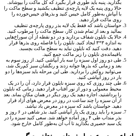
بگذارید. پنبه باید طوری قرار بگیرد که کل ماکت را بپوشاند.
حالا روی پنبه یک لایه پارچه‌ی تنظیف بکشید و سطح ماکت را
با آبپاش به‌طور کامل خیس کنید و بذر‌های خیس‌خورده را
روی ماکت قرار دهید.
حواستان باشد که فقط یک لایه بذر روی پارچه‌ی تنظیف
بمالید و بعد از تمام شدن کار، سطح ماکت را مرطوب کنید.
حالا یک نایلون شفاف بردارید و در دو نقطه از آن سوراخ‌هایی
به اندازه ۳*۳ ایجاد کنید. نایلون را با فاصله روی بذرها قرار
دهید. دقت کنید که نایلون نباید به سطح ماکت بچسبد.
باقیمانده‌ی نایلون را زیر ماکت جمع کنید.
طی دو روز اول سبزه را سه بار آبپاشی کنید. از روز سوم به
بعد و زمانی که بذرها جوانه زدند و رنگشان سبز کم‌رنگ شد،
می‌توانید روکش را بردارید. طی این مرحله باید سبزه‌ها را دو
بار در روز آبپاشی کنید.
طی چند روزی که روی سبزه نایلون قرار دارد، آن را در یک
محیط معمولی و دور از نور آفتاب قرار دهید. زمانی که نایلون
را برداشتید، اجازه دهید یک روز دیگر در همان مکان بماند. بعد
از آن سبزه را چند ساعت در روز در معرض هوای آزاد قرار
دهید. حواستان باشد که سبزه در معرض باد نباشد.
سبزه را باید روزی یک بار آبپاشی کنید. بذر شاهی در ۶ روز و
بذر منداب طی ۴ روز آماده خواهد شد. سعی کنید سبزه را در
یک سبد حصیری بگذارید تا آب آن به‌طور کامل خارج شود.