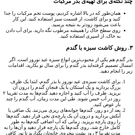
چند نکته‌ی برای تهیه‌ی بذر مرکبات
همان‌طور که در بالا اشاره کردیم، پوست تخم مرکبات را جدا
کنید و برای کاشت، از قسمت سبز استفاده کنید. این کار
باعث می‌شود زودتر به نتیجه برسید.
روی سطح خاک را همیشه مرطوب نگه دارید. برای آب دادن
به خاک، از اسپری استفاده کنید.
۳. روش کاشت سبزه با گندم
بذر گندم هم یکی از محبوب‌ترین انواع سبزه عید نوروز است. اگر
امسال تصمیم گرفته‌اید بذر گندم را برای سال نو بکارید، اقدامات
زیر را انجام دهید.
برای کاشت سبزه‌ی عید نوروز با بذر گندم، ابتدا یک ظرف
بزرگ بردارید و یک استکان یا یک فنجان گندم را درون آن
بریزید. ظرف را آب کنید و اجازه دهید گندم‌ها به مدت تقریبا ۲
روز در آب خیس شوند. طی این مدت زمان، آب گندم را چند
بار عوض کنید.
بعد از دو روز، گندم‌ها جوانه‌های ریزی می‌زنند. یک صافی یا
آبکش بردارید و درون آن یک پارچه‌ی نخی قرار دهید‌. گندم‌ها
را روی پارچه بریزید. زمانی که آب اضافی گندم‌ها به طور
کامل خارج شد، روی گندم‌ها یک پارچه‌ قرار دهید و آن‌ها را به
مدت تقریبا ۳ روز پشت پنجره‌ی خانه‌تان بگذارید تا نور کافی