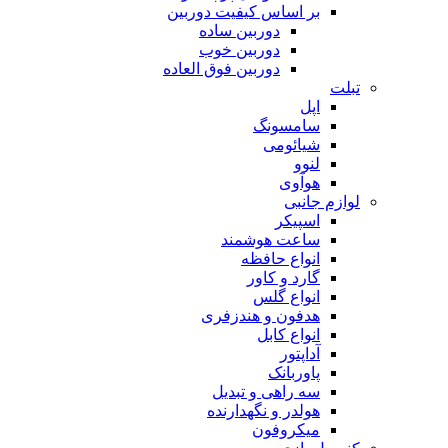
بر اساس کیفیت دوربین
دوربین ساده
دوربین خوب
دوربین فوق العاده
تبلت
اپل
سامسونگ
شیائومی
لنوو
هوآوی
لوازم جانبی
اسپیکر
ساعت هوشمند
انواع حافظه
گارد و کاور
انواع گلس
هدفون و هندزفری
انواع کابل
آداپتور
پاوربانک
سه راهی و تبدیل
هولدر و نگهدارنده
میکروفون