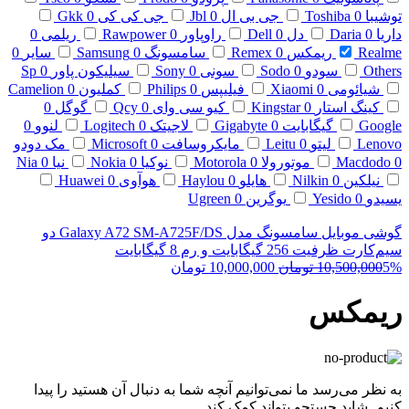
توشیبا
0
Toshiba
جی بی ال
0
Jbl
جی کی کی
0
Gkk
داریا
0
Daria
دل
0
Dell
راوپاور
0
Rawpower
ریلمی
0
Realme
ریمکس
0
Remex
سامسونگ
0
Samsung
سایر
0
Others
سودو
0
Sodo
سونی
0
Sony
سیلیکون پاور
0
Sp
شیائومی
0
Xiaomi
فیلیپس
0
Philips
کملیون
0
Camelion
کینگ استار
0
Kingstar
کیو سی وای
0
Qcy
گوگل
0
Google
گیگابایت
0
Gigabyte
لاجیتک
0
Logitech
لنوو
0
Lenovo
لیتو
0
Leitu
مایکروسافت
0
Microsoft
مک دودو
0
Macdodo
موتورولا
0
Motorola
نوکیا
0
Nokia
نیا
0
Nia
نیلکین
0
Nilkin
هایلو
0
Haylou
هوآوی
0
Huawei
یسیدو
0
Yesido
یوگرین
0
Ugreen
گوشی موبایل سامسونگ مدل Galaxy A72 SM-A725F/DS دو
سیم‌کارت ظرفیت 256 گیگابایت و رم 8 گیگابایت
قیمت
قیمت
5%
10,500,000
تومان
10,000,000
تومان
اصلی
فعلی
10,500,000 تومان
10,000,000 تومان
ریمکس
بود.
است.
به نظر می‌رسد ما نمی‌توانیم آنچه شما به دنبال آن هستید را پیدا
کنیم. شاید جستجو بتواند کمک کند.