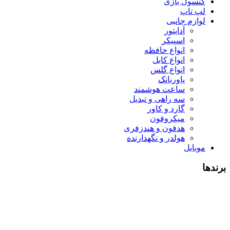
کنسول بازی
لپ تاپ
لوازم جانبی
آداپتور
اسپیکر
انواع حافظه
انواع کابل
انواع گلس
پاوربانک
ساعت هوشمند
سه راهی و تبدیل
گارد و کاور
میکروفون
هدفون و هندزفری
هولدر و نگهدارنده
موبایل
برندها