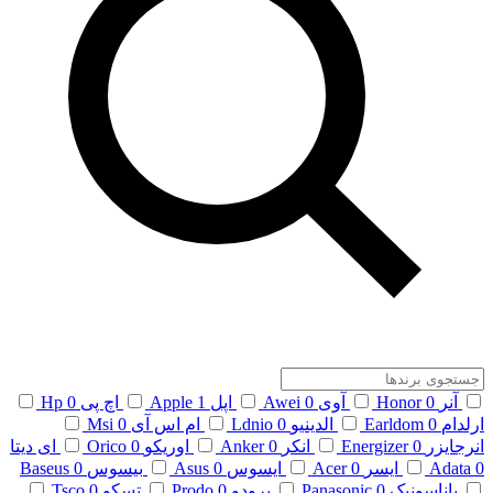
آنر
0
Honor
آوی
0
Awei
اپل
1
Apple
اچ پی
0
Hp
ارلدام
0
Earldom
الدینیو
0
Ldnio
ام اس آی
0
Msi
انرجایزر
0
Energizer
انکر
0
Anker
اوریکو
0
Orico
ای دیتا
0
Adata
ایسر
0
Acer
ایسوس
0
Asus
بیسوس
0
Baseus
پاناسونیک
0
Panasonic
پرودو
0
Prodo
تسکو
0
Tsco