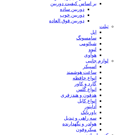
بر اساس کیفیت دوربین
دوربین ساده
دوربین خوب
دوربین فوق العاده
تبلت
اپل
سامسونگ
شیائومی
لنوو
هوآوی
لوازم جانبی
اسپیکر
ساعت هوشمند
انواع حافظه
گارد و کاور
انواع گلس
هدفون و هندزفری
انواع کابل
آداپتور
پاوربانک
سه راهی و تبدیل
هولدر و نگهدارنده
میکروفون